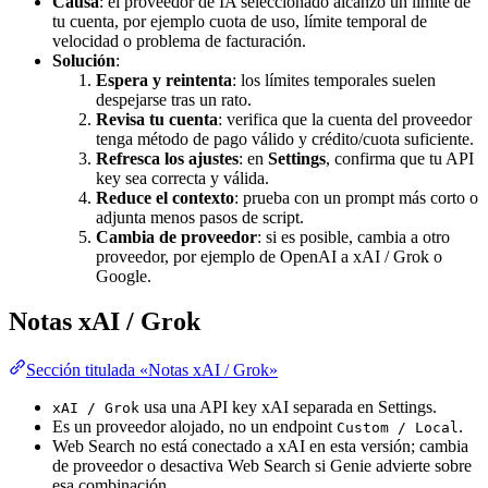
Causa
: el proveedor de IA seleccionado alcanzó un límite de
tu cuenta, por ejemplo cuota de uso, límite temporal de
velocidad o problema de facturación.
Solución
:
Espera y reintenta
: los límites temporales suelen
despejarse tras un rato.
Revisa tu cuenta
: verifica que la cuenta del proveedor
tenga método de pago válido y crédito/cuota suficiente.
Refresca los ajustes
: en
Settings
, confirma que tu API
key sea correcta y válida.
Reduce el contexto
: prueba con un prompt más corto o
adjunta menos pasos de script.
Cambia de proveedor
: si es posible, cambia a otro
proveedor, por ejemplo de OpenAI a xAI / Grok o
Google.
Notas xAI / Grok
Sección titulada «Notas xAI / Grok»
usa una API key xAI separada en Settings.
xAI / Grok
Es un proveedor alojado, no un endpoint
.
Custom / Local
Web Search no está conectado a xAI en esta versión; cambia
de proveedor o desactiva Web Search si Genie advierte sobre
esa combinación.