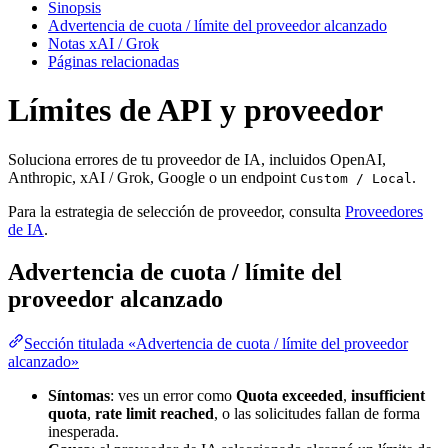
Sinopsis
Advertencia de cuota / límite del proveedor alcanzado
Notas xAI / Grok
Páginas relacionadas
Límites de API y proveedor
Soluciona errores de tu proveedor de IA, incluidos OpenAI,
Anthropic, xAI / Grok, Google o un endpoint
.
Custom / Local
Para la estrategia de selección de proveedor, consulta
Proveedores
de IA
.
Advertencia de cuota / límite del
proveedor alcanzado
Sección titulada «Advertencia de cuota / límite del proveedor
alcanzado»
Síntomas
: ves un error como
Quota exceeded
,
insufficient
quota
,
rate limit reached
, o las solicitudes fallan de forma
inesperada.